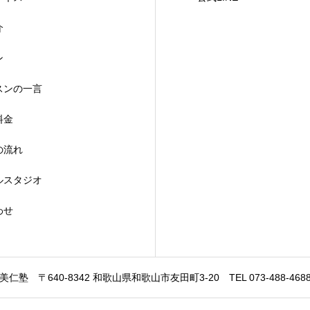
介
ン
スンの一言
料金
の流れ
ルスタジオ
わせ
美仁塾
〒640-8342 和歌山県和歌山市友田町3-20
TEL 073-488-468